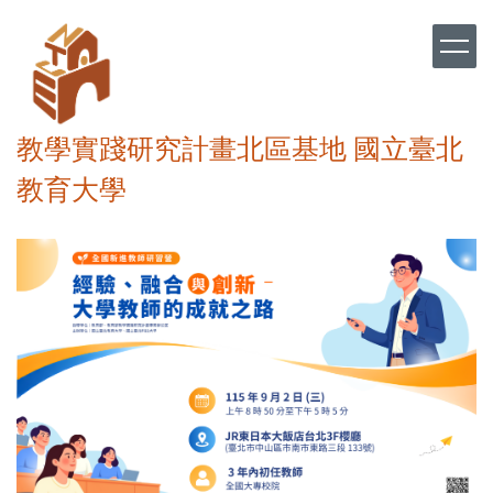
跳
到
主
要
內
容
教學實踐研究計畫北區基地 國立臺北
區
教育大學