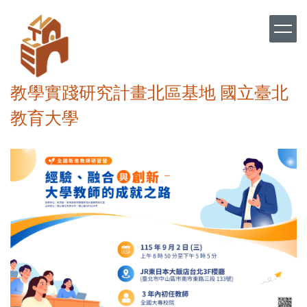
跳
到
主
要
內
容
教學實踐研究計畫北區基地 國立臺北
區
教育大學