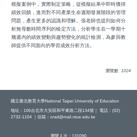
模擬案例中，實際制定策略，從模擬結果中即時獲得
績效回饋，進而對不同產業生命週期發展階段的管理
問題，產生更多的認識和理解。張老師也提到如何分
析無母數時間序列的檢定方法，分析學生在一學期十
幾週內的績效變動與趨勢變化的統計檢測，為參與教
師提供不同面向的學習成效分析方法。
瀏覽數:
1024
國立臺北教育大學National Taipei University of Education
地址：106台北市大安區和平東路二段134號｜ 電話：(02)
2732-1104 ｜信箱：orad@mail.ntue.edu.tw
瀏覽人次：
1
3
1
0
9
0