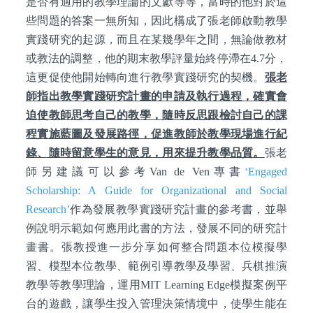
是否有適用的教學理論的文獻等等，當時的他對於這
些問題的答案一無所知，因此構成了張老師啟動教學
實踐研究的起源，而且在某幾學年之間，無論做教材
或教法的調整，他的期末教學評量始終停滯在4.7分，
這更促使他開始轉向進行教學實踐研究的契機。
張老
師指出教學實踐研究計畫的申請及執行過程，確實會
迫使教師思考自己的教學，隨時反思跟檢討自己的課
程實施藍圖及發展路徑，促進教師於教學現場進行紀
錄、隨時留意學生的意見，用來提升教學品質。
張老
師另建議可以參考Van de Ven專書
‘Engaged
Scholarship: A Guide for Organizational and Social
Research’
作為發展教學實踐研究計畫的參考書，並舉
例說明示範如何應用此書的方法，發展不同的研究計
畫書。張教授進一步分享如何整合問題本位模擬學
習、模型本位教學、範例引導教學及學習、兵棋推演
教學等教學理論，運用MIT Learning Edge模擬案例平
台的遊戲，讓學生投入管理決策情境中，使學生能在