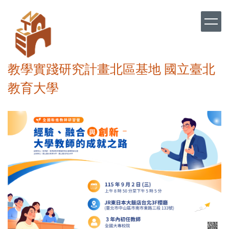
跳
到
主
要
內
容
教學實踐研究計畫北區基地 國立臺北
區
教育大學