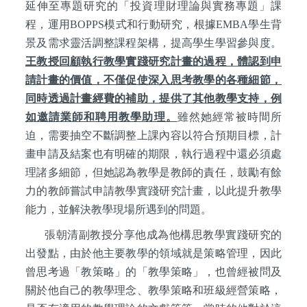
延伸至專題研究的「投資理財理論與實務專題」課
程，運用BOPPS模式和行動研究，根據EMBA學生背
景及需求靈活調整課程架構，提高學生學習參與度。
王教授回顧執行教學實踐研究計畫的過程，體認到申
請計畫的價值，不僅促使深入思考教學的各種細節，
同時透過計畫經費的補助，提供了其他教學支持，例
如邀請業師和聘用教學助理。
雖然她經常被時間所
迫，需要抽空不斷調整上課內容以符合預期目標，計
畫申請及結案也有明確的期限，執行過程中還必須處
理諸多細節，但她認為教學是教師的責任，鼓勵有餘
力的教師嘗試申請教學實踐研究計畫，以此提升教學
能力，並解決教學現場所遇到的問題。
張朝清副教授分享他成為他構思教學實踐研究的
出發點，由於他主要教學的領域就是策略管理，因此
曾思考過「教策略」的「教學策略」，也曾經被問及
關於他自己的教學理念、教學策略和班級經營策略，