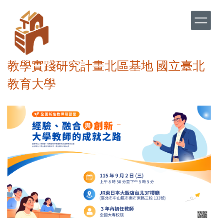
跳
到
主
要
內
容
教學實踐研究計畫北區基地 國立臺北
區
教育大學