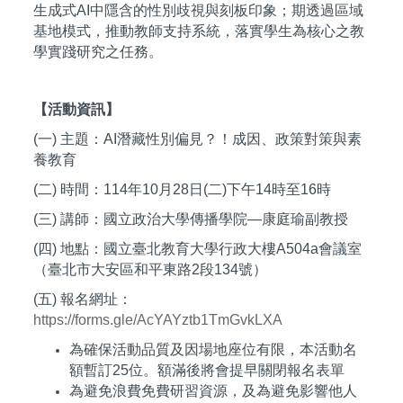
生成式AI中隱含的性別歧視與刻板印象；期透過區域
基地模式，推動教師支持系統，落實學生為核心之教
學實踐研究之任務。
【活動資訊】
(一) 主題：AI潛藏性別偏見？！成因、政策對策與素
養教育
(二) 時間：114年10月28日(二)下午14時至16時
(三) 講師：國立政治大學傳播學院—康庭瑜副教授
(四) 地點：國立臺北教育大學行政大樓A504a會議室
（臺北市大安區和平東路2段134號）
(五) 報名網址：
https://forms.gle/AcYAYztb1TmGvkLXA
為確保活動品質及因場地座位有限，本活動名
額暫訂25位。額滿後將會提早關閉報名表單
為避免浪費免費研習資源，及為避免影響他人