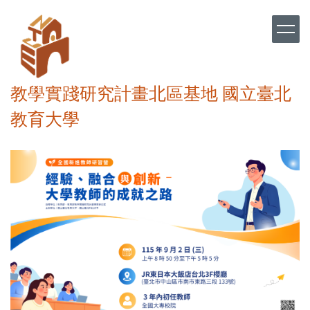
跳
到
主
要
內
容
教學實踐研究計畫北區基地 國立臺北
區
教育大學