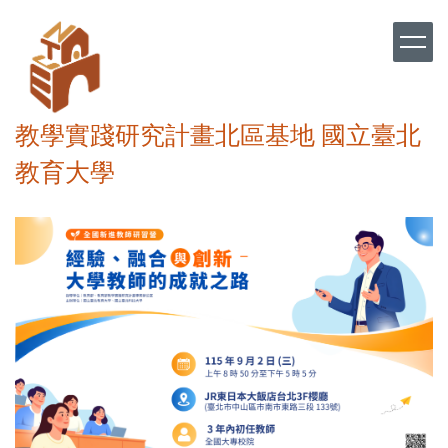
跳
到
主
要
內
容
教學實踐研究計畫北區基地 國立臺北
區
教育大學