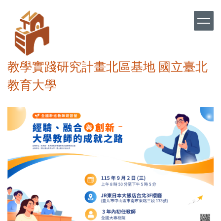
跳
到
主
要
內
容
教學實踐研究計畫北區基地 國立臺北
區
教育大學