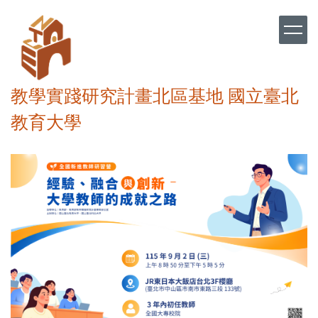
跳
到
主
要
內
容
教學實踐研究計畫北區基地 國立臺北
區
教育大學