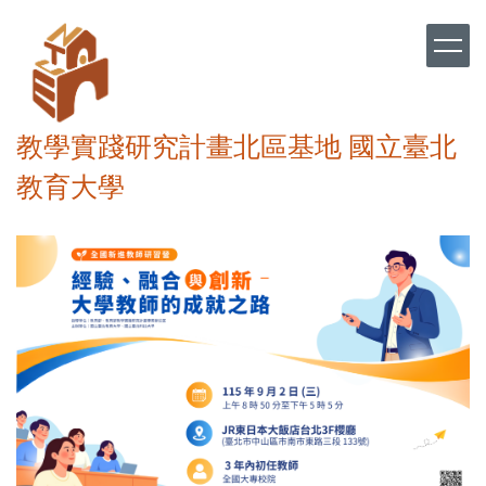
跳
到
主
要
內
容
教學實踐研究計畫北區基地 國立臺北
區
教育大學