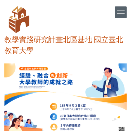
跳
到
主
要
內
容
教學實踐研究計畫北區基地 國立臺北
區
教育大學